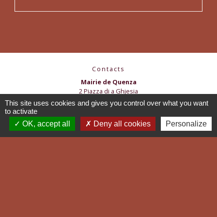
Contacts
Mairie de Quenza
2 Piazza di a Ghjesia
20122 Quenza - FRANCE
This site uses cookies and gives you control over what you want
+33 4 95 78 62 11
to activate
OK, accept all
Deny all cookies
Personalize
accueil@cumunaquenza.corsica