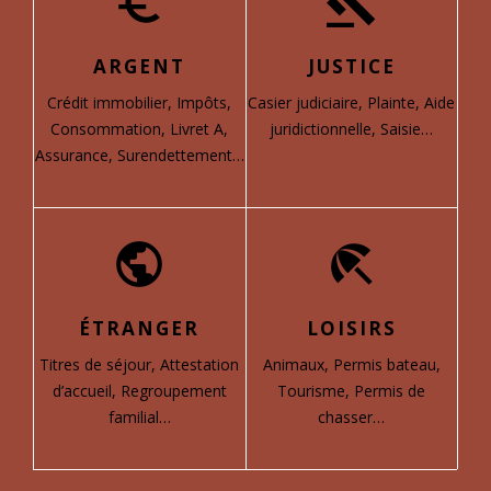
euro_symbol
gavel
ARGENT
JUSTICE
Crédit immobilier,
Impôts,
Casier judiciaire,
Plainte,
Aide
Consommation,
Livret A,
juridictionnelle,
Saisie…
Assurance,
Surendettement…
public
beach_access
ÉTRANGER
LOISIRS
Titres de séjour,
Attestation
Animaux,
Permis bateau,
d’accueil,
Regroupement
Tourisme,
Permis de
familial…
chasser…